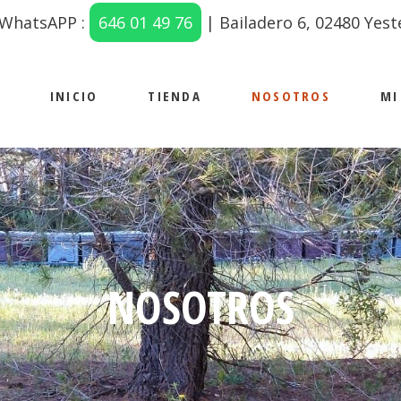
 WhatsAPP :
646 01 49 76
| Bailadero 6, 02480 Yest
INICIO
TIENDA
NOSOTROS
MI
NOSOTROS